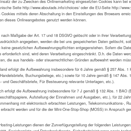
insatz der zu Zwecken des Onlinemarketing eingesetzten Cookies kann bei ein
nische Seite http://www.aboutads.info/choices/ oder die EU-Seite http://www.
Cookies mittels deren Abschaltung in den Einstellungen des Browsers erreic
nen dieses Onlineangebotes genutzt werden können.
 nach Maßgabe der Art. 17 und 18 DSGVO gelöscht oder in ihrer Verarbeitung
sdrücklich angegeben, werden die bei uns gespeicherten Daten gelöscht, sob
 keine gesetzlichen Aufbewahrungspflichten entgegenstehen. Sofern die Daten
erforderlich sind, wird deren Verarbeitung eingeschränkt. D.h. die Daten werd
Daten, die aus handels- oder steuerrechtlichen Gründen aufbewahrt werden müs
land erfolgt die Aufbewahrung insbesondere für 6 Jahre gemäß § 257 Abs. 1 
 Handelsbriefe, Buchungsbelege, etc.) sowie für 10 Jahre gemäß § 147 Abs. 
 und Geschäftsbriefe, Für Besteuerung relevante Unterlagen, etc.).
ich erfolgt die Aufbewahrung insbesondere für 7 J gemäß § 132 Abs. 1 BAO (
eschäftspapiere, Aufstellung der Einnahmen und Ausgaben, etc.), für 22 J
ammenhang mit elektronisch erbrachten Leistungen, Telekommunikations-, Ru
n erbracht werden und für die der Mini-One-Stop-Shop (MOSS) in Anspruch g
ting-Leistungen dienen der Zurverfügungstellung der folgenden Leistungen: 
ität, Speicherplatz und Datenbankdienste, Sicherheitsleistungen sowie techn