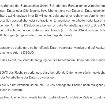
.h. außerhalb der Europäischen Union (EU) oder des Europäischen Wirtschafts
n Dritter oder Offenlegung, bzw. Übermittlung von Daten an Dritte geschieht,
ichten, auf Grundlage Ihrer Einwilligung, aufgrund einer rechtlichen Verpflicht
haltlich gesetzlicher oder vertraglicher Erlaubnisse, verarbeiten oder lassen 
n der Art. 44 ff. DSGVO verarbeiten. D.h. die Verarbeitung erfolgt z.B. auf 
s der EU entsprechenden Datenschutzniveaus (z.B. für die USA durch das „Priv
pflichtungen (so genannte „Standardvertragsklauseln“).
darüber zu verlangen, ob betreffende Daten verarbeitet werden und auf Auskun
sprechend Art. 15 DSGVO.
das Recht, die Vervollständigung der Sie betreffenden Daten oder die Bericht
GVO das Recht zu verlangen, dass betreffende Daten unverzüglich gelöscht
der Verarbeitung der Daten zu verlangen.
 die Sie betreffenden Daten, die Sie uns bereitgestellt haben nach Maßgabe
liche zu fordern.
as Recht, eine Beschwerde bei der zuständigen Aufsichtsbehörde einzureich