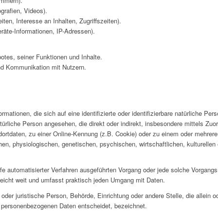
ummern).
grafien, Videos).
en, Interesse an Inhalten, Zugriffszeiten).
räte-Informationen, IP-Adressen).
otes, seiner Funktionen und Inhalte.
nd Kommunikation mit Nutzern.
mationen, die sich auf eine identifizierte oder identifizierbare natürliche Per
 natürliche Person angesehen, die direkt oder indirekt, insbesondere mittels Z
rtdaten, zu einer Online-Kennung (z.B. Cookie) oder zu einem oder mehreren
n, physiologischen, genetischen, psychischen, wirtschaftlichen, kulturellen o
 Hilfe automatisierter Verfahren ausgeführten Vorgang oder jede solche Vorga
eicht weit und umfasst praktisch jeden Umgang mit Daten.
he oder juristische Person, Behörde, Einrichtung oder andere Stelle, die allei
n personenbezogenen Daten entscheidet, bezeichnet.