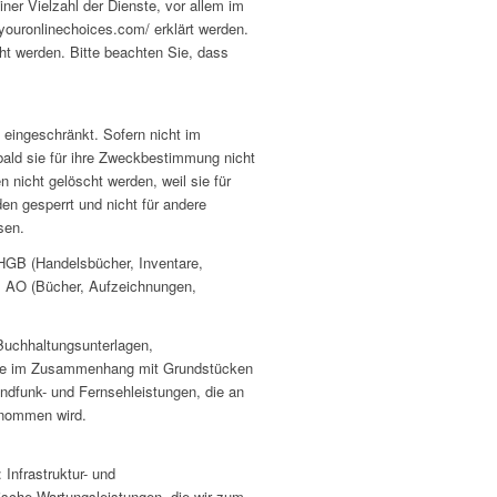
er Vielzahl der Dienste, vor allem im
youronlinechoices.com/ erklärt werden.
ht werden. Bitte beachten Sie, dass
 eingeschränkt. Sofern nicht im
ald sie für ihre Zweckbestimmung nicht
 nicht gelöscht werden, weil sie für
en gesperrt und nicht für andere
sen.
HGB (Handelsbücher, Inventare,
1 AO (Bücher, Aufzeichnungen,
Buchhaltungsunterlagen,
ahre im Zusammenhang mit Grundstücken
ndfunk- und Fernsehleistungen, die an
enommen wird.
Infrastruktur- und
ische Wartungsleistungen, die wir zum