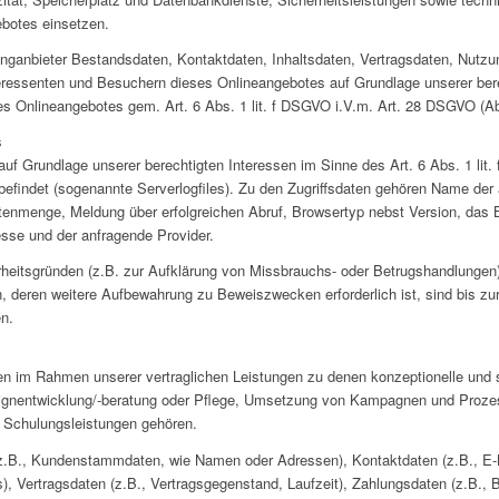
botes einsetzen.
stinganbieter Bestandsdaten, Kontaktdaten, Inhaltsdaten, Vertragsdaten, Nutz
essenten und Besuchern dieses Onlineangebotes auf Grundlage unserer berech
es Onlineangebotes gem. Art. 6 Abs. 1 lit. f DSGVO i.V.m. Art. 28 DSGVO (Ab
s
 auf Grundlage unserer berechtigten Interessen im Sinne des Art. 6 Abs. 1 lit.
 befindet (sogenannte Serverlogfiles). Zu den Zugriffsdaten gehören Name de
tenmenge, Meldung über erfolgreichen Abruf, Browsertyp nebst Version, das 
esse und der anfragende Provider.
rheitsgründen (z.B. zur Aufklärung von Missbrauchs- oder Betrugshandlungen
, deren weitere Aufbewahrung zu Beweiszwecken erforderlich ist, sind bis zur
n.
en im Rahmen unserer vertraglichen Leistungen zu denen konzeptionelle und 
gnentwicklung/-beratung oder Pflege, Umsetzung von Kampagnen und Prozess
 Schulungsleistungen gehören.
 (z.B., Kundenstammdaten, wie Namen oder Adressen), Kontaktdaten (z.B., E-
s), Vertragsdaten (z.B., Vertragsgegenstand, Laufzeit), Zahlungsdaten (z.B., 