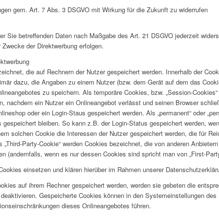
ungen gem. Art. 7 Abs. 3 DSGVO mit Wirkung für die Zukunft zu widerrufen
 der Sie betreffenden Daten nach Maßgabe des Art. 21 DSGVO jederzeit wider
r Zwecke der Direktwerbung erfolgen.
ektwerbung
zeichnet, die auf Rechnern der Nutzer gespeichert werden. Innerhalb der Coo
rimär dazu, die Angaben zu einem Nutzer (bzw. dem Gerät auf dem das Cookie
ineangebotes zu speichern. Als temporäre Cookies, bzw. „Session-Cookies“ 
n, nachdem ein Nutzer ein Onlineangebot verlässt und seinen Browser schlie
nlineshop oder ein Login-Staus gespeichert werden. Als „permanent“ oder „per
gespeichert bleiben. So kann z.B. der Login-Status gespeichert werden, we
em solchen Cookie die Interessen der Nutzer gespeichert werden, die für R
„Third-Party-Cookie“ werden Cookies bezeichnet, die von anderen Anbietern 
n (andernfalls, wenn es nur dessen Cookies sind spricht man von „First-Part
ookies einsetzen und klären hierüber im Rahmen unserer Datenschutzerkläru
ookies auf ihrem Rechner gespeichert werden, werden sie gebeten die entspr
 deaktivieren. Gespeicherte Cookies können in den Systemeinstellungen des
ionseinschränkungen dieses Onlineangebotes führen.