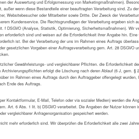
hmen der Auswertung und Erfolgsmessung von Marketingmaßnahmen). Besond
ht, außer wenn diese Bestandteile einer beauftragten Verarbeitung sind. Zu d
er, Websitebesucher oder Mitarbeiter sowie Dritte. Der Zweck der Verarbeitun
serem Kundenservice. Die Rechtsgrundlagen der Verarbeitung ergeben sich au
1 lit. f DSGVO (Analyse, Statistik, Optimierung, Sicherheitsmaßnahmen). Wir 
en erforderlich sind und weisen auf die Erforderlichkeit ihrer Angabe hin. Eine
rderlich ist. Bei der Verarbeitung der uns im Rahmen eines Auftrags überlas
der gesetzlichen Vorgaben einer Auftragsverarbeitung gem. Art. 28 DSGVO un
cken.
zlicher Gewährleistungs- und vergleichbarer Pflichten. die Erforderlichkeit de
en Archivierungspflichten erfolgt die Löschung nach deren Ablauf (6 J, gem. 
nüber im Rahmen eines Auftrags durch den Auftraggeber offengelegt wurden, 
nach Ende des Auftrags.
per Kontaktformular, E-Mail, Telefon oder via sozialer Medien) werden die An
m. Art. 6 Abs. 1 lit. b) DSGVO verarbeitet. Die Angaben der Nutzer können 
r vergleichbarer Anfragenorganisation gespeichert werden.
icht mehr erforderlich sind. Wir überprüfen die Erforderlichkeit alle zwei Jahr