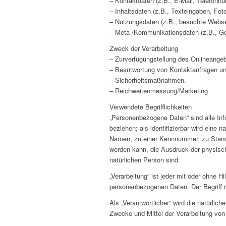
– Kontaktdaten (z.B., E-Mail, Telefonn
– Inhaltsdaten (z.B., Texteingaben, Foto
– Nutzungsdaten (z.B., besuchte Webseit
– Meta-/Kommunikationsdaten (z.B., Ge
Zweck der Verarbeitung
– Zurverfügungstellung des Onlineangeb
– Beantwortung von Kontaktanfragen u
– Sicherheitsmaßnahmen.
– Reichweitenmessung/Marketing
Verwendete Begrifflichkeiten
„Personenbezogene Daten“ sind alle Infor
beziehen; als identifizierbar wird eine
Namen, zu einer Kennnummer, zu Stando
werden kann, die Ausdruck der physische
natürlichen Person sind.
„Verarbeitung“ ist jeder mit oder ohne
personenbezogenen Daten. Der Begriff r
Als „Verantwortlicher“ wird die natürlic
Zwecke und Mittel der Verarbeitung vo