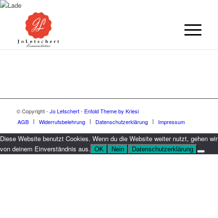
© Copyright -
Jo Letschert
-
Enfold Theme by Kriesi
AGB
Widerrufsbelehrung
Datenschutzerklärung
Impressum
Diese Website benutzt Cookies. Wenn du die Website weiter nutzt, gehen wir
von deinem Einverständnis aus.
OK
Nein
Datenschutzerklärung