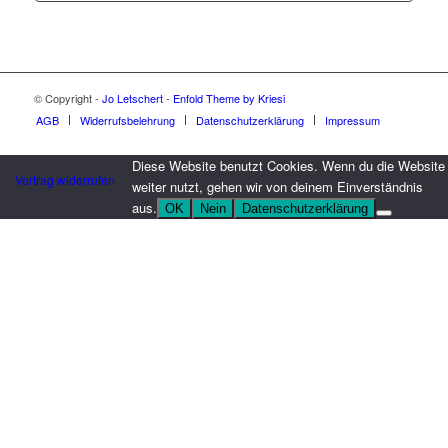
© Copyright -
Jo Letschert
-
Enfold Theme by Kriesi
AGB
Widerrufsbelehrung
Datenschutzerklärung
Impressum
Diese Website benutzt Cookies. Wenn du die Website
Vertrag widerrufen
weiter nutzt, gehen wir von deinem Einverständnis
aus.
OK
Nein
Datenschutzerklärung