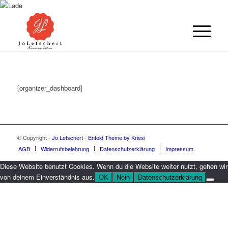
[organizer_dashboard]
© Copyright -
Jo Letschert
-
Enfold Theme by Kriesi
AGB
Widerrufsbelehrung
Datenschutzerklärung
Impressum
Diese Website benutzt Cookies. Wenn du die Website weiter nutzt, gehen wir
von deinem Einverständnis aus.
OK
Nein
Datenschutzerklärung