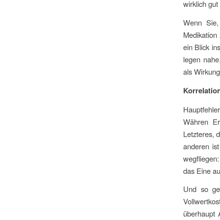
wirklich gut 
Wenn Sie,
Medikation 
ein Blick i
legen nahe
als Wirkung 
Korrelatio
Hauptfehler
Währen Ers
Letzteres, 
anderen ist
wegfliegen:
das Eine au
Und so geh
Vollwertko
überhaupt A