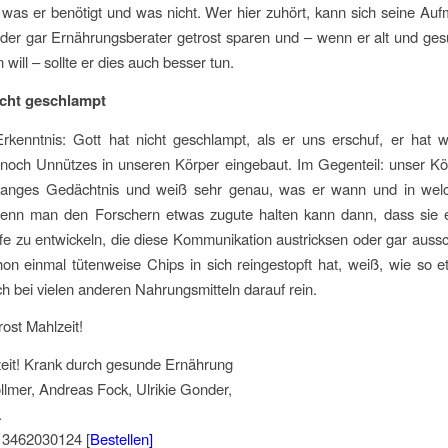
, was er benötigt und was nicht. Wer hier zuhört, kann sich seine Au
oder gar Ernährungsberater getrost sparen und – wenn er alt und ge
 will – sollte er dies auch besser tun.
icht geschlampt
Erkenntnis: Gott hat nicht geschlampt, als er uns erschuf, er hat
noch Unnützes in unseren Körper eingebaut. Im Gegenteil: unser Kö
langes Gedächtnis und weiß sehr genau, was er wann und in we
Wenn man den Forschern etwas zugute halten kann dann, dass sie e
fe zu entwickeln, die diese Kommunikation austricksen oder gar auss
on einmal tütenweise Chips in sich reingestopft hat, weiß, wie so 
uch bei vielen anderen Nahrungsmitteln darauf rein.
ost Mahlzeit!
zeit! Krank durch gesunde Ernährung
lmer, Andreas Fock, Ulrikie Gonder,
.
 3462030124 [
Bestellen]