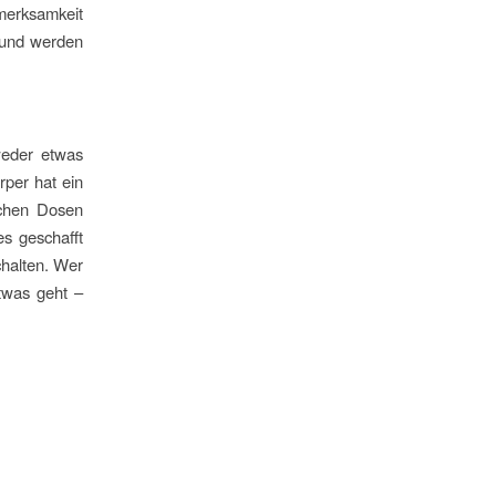
fmerksamkeit
sund werden
 weder etwas
rper hat ein
lchen Dosen
s geschafft
chalten. Wer
etwas geht –