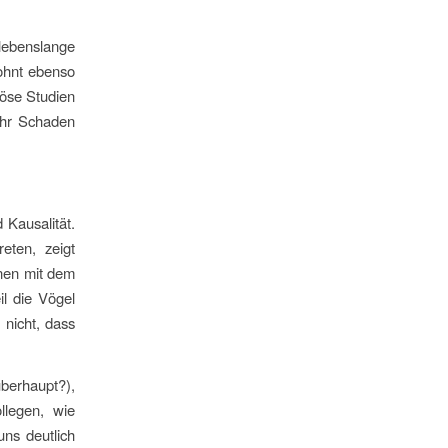
ebenslange
lohnt ebenso
iöse Studien
ehr Schaden
 Kausalität.
eten, zeigt
inen mit dem
il die Vögel
 nicht, dass
berhaupt?),
llegen, wie
uns deutlich