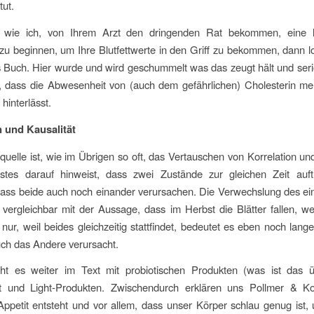
tut.
 wie ich, von Ihrem Arzt den dringenden Rat bekommen, eine l
zu beginnen, um Ihre Blutfettwerte in den Griff zu bekommen, dann 
ns Buch. Hier wurde und wird geschummelt was das zeugt hält und ser
, dass die Abwesenheit von (auch dem gefährlichen) Cholesterin m
hinterlässt.
n und Kausalität
quelle ist, wie im Übrigen so oft, das Vertauschen von Korrelation und
tes darauf hinweist, dass zwei Zustände zur gleichen Zeit auftr
dass beide auch noch einander verursachen. Die Verwechslung des e
 vergleichbar mit der Aussage, dass im Herbst die Blätter fallen, we
 nur, weil beides gleichzeitig stattfindet, bedeutet es eben noch lange
ch das Andere verursacht.
t es weiter im Text mit probiotischen Produkten (was ist das ü
st und Light-Produkten. Zwischendurch erklären uns Pollmer & Ko
ppetit entsteht und vor allem, dass unser Körper schlau genug ist, 