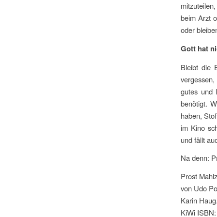
mitzuteilen
beim Arzt 
oder bleiben
Gott hat n
Bleibt die 
vergessen, 
gutes und 
benötigt. 
haben, Stof
im Kino sch
und fällt a
Na denn: Pr
Prost Mahl
von Udo Pol
Karin Haug
KiWi ISBN: