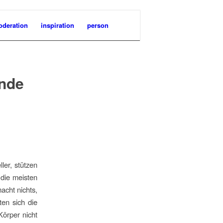
deration
inspiration
person
unde
ler, stützen
 die meisten
acht nichts,
ten sich die
Körper nicht