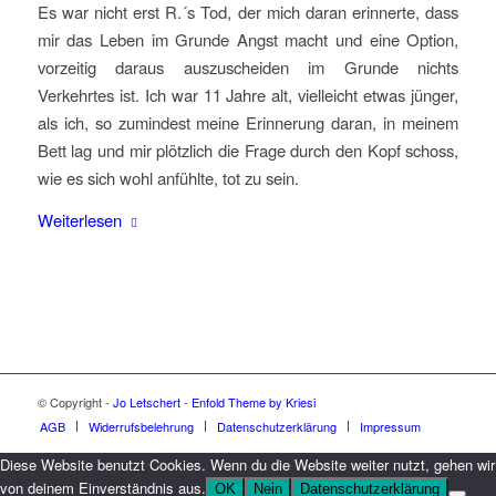
Es war nicht erst R.´s Tod, der mich daran erinnerte, dass
mir das Leben im Grunde Angst macht und eine Option,
vorzeitig daraus auszuscheiden im Grunde nichts
Verkehrtes ist. Ich war 11 Jahre alt, vielleicht etwas jünger,
als ich, so zumindest meine Erinnerung daran, in meinem
Bett lag und mir plötzlich die Frage durch den Kopf schoss,
wie es sich wohl anfühlte, tot zu sein.
Weiterlesen
© Copyright -
Jo Letschert
-
Enfold Theme by Kriesi
AGB
Widerrufsbelehrung
Datenschutzerklärung
Impressum
Diese Website benutzt Cookies. Wenn du die Website weiter nutzt, gehen wir
von deinem Einverständnis aus.
OK
Nein
Datenschutzerklärung