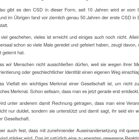
lso gibt es den CSD in dieser Form, seit 10 Jahren wird er vom
 und im Übrigen fand vor ziemlich genau 50 Jahren der erste CSD in
tatt.
 viel geschehen, vieles ist erreicht und einiges auch noch nicht. Allei
sersaal schon so viele Male geredet und gefeiert haben, zeugt davon,
 gelernt hat.
ass wir Menschen nicht ausschließen dürfen, weil sie wegen ihrer M
rientierung oder geschlechtlicher Identität einen eigenen Weg einschla
ss Vielfalt ein wichtiges Merkmal einer Gesellschaft ist, um nicht z
rliches Merkmal. Schon seltsam, dass man es jetzt gerade erst entdeckt
rd unter anderem damit Rechnung getragen, dass man eine Verans
ht nur duldet, sondern sie unterstützt und damit sagt, ihr seid ein w
er Gesellschaft.
 aber auch fest, dass mit zunehmender Auseinandersetzung mit quee
nd stärker wird. Das ist natürlich eine zu erwarten gewesene Reakti