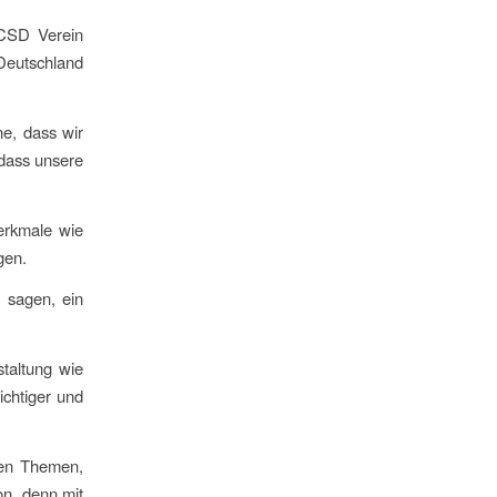
 CSD Verein
 Deutschland
ne, dass wir
 dass unsere
erkmale wie
gen.
u sagen, ein
.
taltung wie
ichtiger und
ren Themen,
on, denn mit