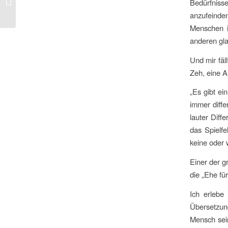
Bedürfnis
anzufeinde
Menschen i
anderen gla
Und mir fäl
Zeh, eine A
„Es gibt ei
immer diff
lauter Diff
das Spielfe
keine oder 
Einer der g
die „Ehe für
Ich erlebe
Übersetzung
Mensch sei