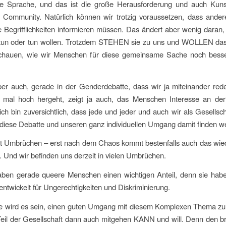
 Sprache, und das ist die große Herausforderung und auch Kunst
mmunity. Natürlich können wir trotzig voraussetzen, dass ander
 Begrifflichkeiten informieren müssen. Das ändert aber wenig daran,
 tun oder tun wollen. Trotzdem STEHEN sie zu uns und WOLLEN das
schauen, wie wir Menschen für diese gemeinsame Sache noch besse
ber auch, gerade in der Genderdebatte, dass wir ja miteinander red
 mal hoch hergeht, zeigt ja auch, das Menschen Interesse an der
ch bin zuversichtlich, dass jede und jeder und auch wir als Gesellsc
diese Debatte und unseren ganz individuellen Umgang damit finden w
it Umbrüchen – erst nach dem Chaos kommt bestenfalls auch das wie
 Und wir befinden uns derzeit in vielen Umbrüchen.
aben gerade queere Menschen einen wichtigen Anteil, denn sie habe
ntwickelt für Ungerechtigkeiten und Diskriminierung.
e wird es sein, einen guten Umgang mit diesem Komplexen Thema zu 
eil der Gesellschaft dann auch mitgehen KANN und will. Denn den b