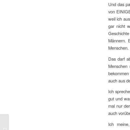
Und das pas
von EINIGE
weil ich au
gar nicht 
Geschichte 
Männern. Ei
Menschen.
Das darf a
Menschen s
bekommen h
auch aus d
Ich spreche
gut und wa
mal nur der
auch vorübe
Ich meine
Rede im Römer zum CSD 2020