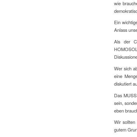
wie brauch
demokratisc
Ein wichtig
Anlass unse
Als der C
HOMOSOLID
Diskussion
Wer sich a
eine Menge
diskutiert a
Das MUSS n
sein, sonde
eben brauch
Wir sollten
gutem Grun