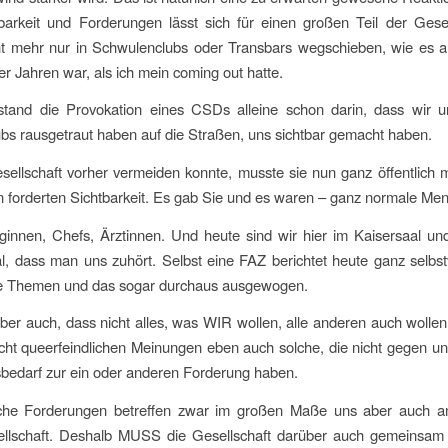
barkeit und Forderungen lässt sich für einen großen Teil der Gesel
t mehr nur in Schwulenclubs oder Transbars wegschieben, wie es a
er Jahren war, als ich mein coming out hatte.
tand die Provokation eines CSDs alleine schon darin, dass wir 
bs rausgetraut haben auf die Straßen, uns sichtbar gemacht haben.
ellschaft vorher vermeiden konnte, musste sie nun ganz öffentlich 
 forderten Sichtbarkeit. Es gab Sie und es waren – ganz normale Me
eginnen, Chefs, Ärztinnen. Und heute sind wir hier im Kaisersaal un
, dass man uns zuhört. Selbst eine FAZ berichtet heute ganz selbst
e Themen und das sogar durchaus ausgewogen.
ber auch, dass nicht alles, was WIR wollen, alle anderen auch wollen
cht queerfeindlichen Meinungen eben auch solche, die nicht gegen un
bedarf zur ein oder anderen Forderung haben.
he Forderungen betreffen zwar im großen Maße uns aber auch a
llschaft. Deshalb MUSS die Gesellschaft darüber auch gemeinsam d