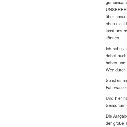
gemeinsame
UNSERER Co
über unsere
eben nicht
lasst uns 
können.
Ich sehe a
dabei auch
haben und i
Weg durch 
So ist es m
Fahrwasser.
Und hier h
Sensorium e
Die Aufgab
der große T