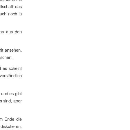
lschaft das
uch noch in
uns aus den
mit ansehen.
nschen.
d es scheint
verständlich
 und es gibt
s sind, aber
m Ende die
iskutieren.