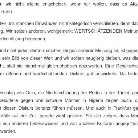
 wir nicht alleine entscheiden, wenn wir wollen, dass es Ak
erfährt.
lten uns manchen Einwänden nicht kategorisch verschließen, denn d
weg. Wir sollten anderen, wohlgemerkt WERTSCHÄTZENDEN Meinun
ertschätzung begegnen.
und nicht jeder, der in manchen Dingen anderer Meinung ist, ist gege
sein Bild von dieser Welt und wir sollten neugierig bleiben, was d
ht, statt sie manchmal gleich phobisch abzuwerten. Eine Gesellscha
em offenen und wertschätzenden Diskurs gut entwickeln. Da bilde
nschlag von Oslo, die Niederschlagung der Prides in der Türkei, ge
odesurteile gegen drei schwule Männer in Nigeria zeigen auch, d
ft diesen Diskurs beherzt führen müssen. Und auch in Frankfurt ga
rfälle auf der Zeil, gerade wohl gestern. Sie alle zeigen, dass Me
 von anderen Lebensweisen und von anderen Kulturen angegriffen
 werden.