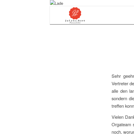
Sehr geehr
Vertreter de
alle den l
sondern di
treffen konn
Vielen Dan
Orgateam s
noch, worum