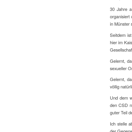
30 Jahre a
organisiert
in Münster s
Seitdem ist
hier im Kai
Gesellschaft
Gelernt, d
sexueller O
Gelernt, da
völlig natü
Und dem wi
den CSD nic
guter Teil d
Ich stelle
der Gegenwi