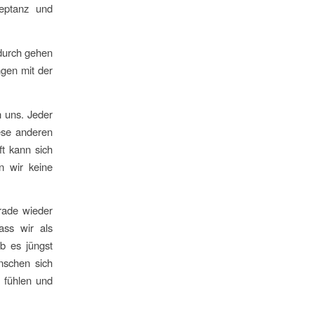
zeptanz und
adurch gehen
gen mit der
n uns. Jeder
iese anderen
ft kann sich
n wir keine
rade wieder
ass wir als
b es jüngst
nschen sich
 fühlen und