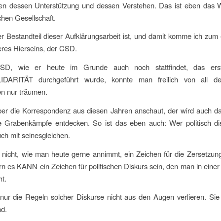
en dessen Unterstützung und dessen Verstehen. Das ist eben das 
hen Gesellschaft.
er Bestandteil dieser Aufklärungsarbeit ist, und damit komme ich zum 
res Hierseins, der CSD.
SD, wie er heute im Grunde auch noch stattfindet, das ers
ARITÄT durchgeführt wurde, konnte man freilich von all de
en nur träumen.
ber die Korrespondenz aus diesen Jahren anschaut, der wird auch d
 Grabenkämpfe entdecken. So ist das eben auch: Wer politisch disk
uch mit seinesgleichen.
icht, wie man heute gerne annimmt, ein Zeichen für die Zersetzun
rn es KANN ein Zeichen für politischen Diskurs sein, den man in eine
t.
 nur die Regeln solcher Diskurse nicht aus den Augen verlieren. Sie
d.