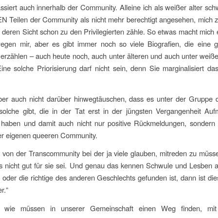
siert auch innerhalb der Community. Alleine ich als weißer alter sc
N Teilen der Community als nicht mehr berechtigt angesehen, mich z
s deren Sicht schon zu den Privilegierten zähle. So etwas macht mich e
wegen mir, aber es gibt immer noch so viele Biografien, die eine 
erzählen – auch heute noch, auch unter älteren und auch unter weiß
ne solche Priorisierung darf nicht sein, denn Sie marginalisiert das
ber auch nicht darüber hinwegtäuschen, dass es unter der Gruppe 
olche gibt, die in der Tat erst in der jüngsten Vergangenheit Auf
aben und damit auch nicht nur positive Rückmeldungen, sondern
er eigenen queeren Community.
 von der Transcommunity bei der ja viele glauben, mitreden zu müs
s nicht gut für sie sei. Und genau das kennen Schwule und Lesben 
 oder die richtige des anderen Geschlechts gefunden ist, dann ist di
r.“
, wie müssen in unserer Gemeinschaft einen Weg finden, mit 