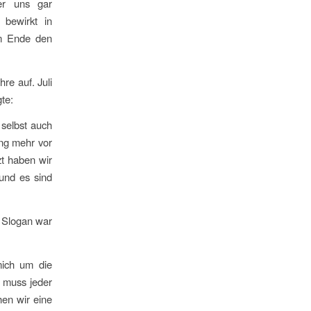
er uns gar
 bewirkt in
am Ende den
re auf. Juli
gte:
 selbst auch
ng mehr vor
zt haben wir
 und es sind
n Slogan war
mich um die
H muss jeder
en wir eine