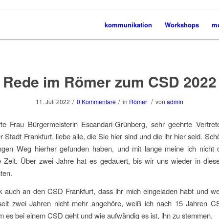
kommunikation
Workshops
mo
Rede im Römer zum CSD 2022
/
/
/
11. Juli 2022
0 Kommentare
in
Römer
von
admin
te Frau Bürgermeisterin Escandari-Grünberg, sehr geehrte Vertret
r Stadt Frankfurt, liebe alle, die Sie hier sind und die ihr hier seid. Sc
angen Weg hierher gefunden haben, und mit lange meine ich nicht d
e Zeit. Über zwei Jahre hat es gedauert, bis wir uns wieder in di
ten.
k auch an den CSD Frankfurt, dass ihr mich eingeladen habt und w
eit zwei Jahren nicht mehr angehöre, weiß ich nach 15 Jahren CS
 es bei einem CSD geht und wie aufwändig es ist, ihn zu stemmen.