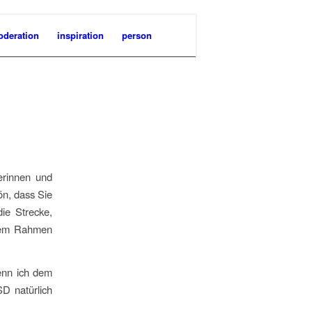
deration
inspiration
person
erinnen und
hön, dass Sie
ie Strecke,
esem Rahmen
enn ich dem
D natürlich