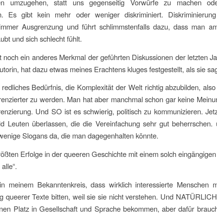
sen umzugehen, statt uns gegenseitig Vorwürfe zu machen od
n. Es gibt kein mehr oder weniger diskriminiert. Diskriminierung
mmer Ausgrenzung und führt schlimmstenfalls dazu, dass man 
ubt und sich schlecht fühlt.
lt noch ein anderes Merkmal der geführten Diskussionen der letzten Jah
utorin, hat dazu etwas meines Erachtens kluges festgestellt, als sie sa
n redliches Bedürfnis, die Komplexität der Welt richtig abzubilden, also
erenzierter zu werden. Man hat aber manchmal schon gar keine Meinu
erenzierung. Und SO ist es schwierig, politisch zu kommunizieren. Jet
ld Leuten überlassen, die die Vereinfachung sehr gut beherrschen.
wenige Slogans da, die man dagegenhalten könnte.
rößten Erfolge in der queeren Geschichte mit einem solch eingängige
 alle“.
 in meinem Bekanntenkreis, dass wirklich interessierte Menschen 
 queerer Texte bitten, weil sie sie nicht verstehen. Und NATÜRLIC
nen Platz in Gesellschaft und Sprache bekommen, aber dafür brauch