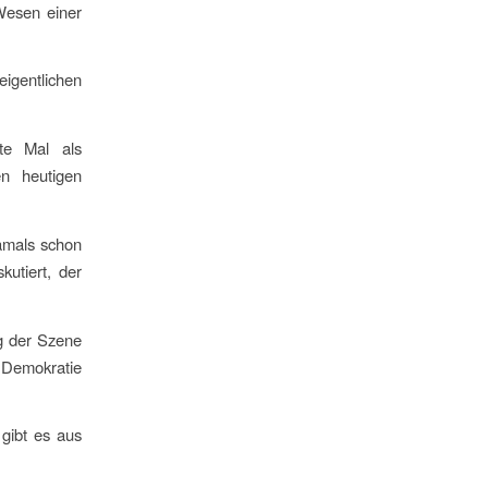
Wesen einer
eigentlichen
te Mal als
n heutigen
amals schon
utiert, der
g der Szene
r Demokratie
 gibt es aus