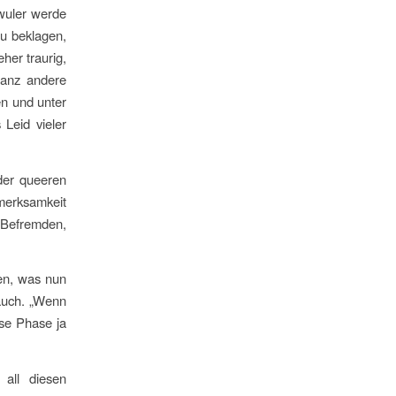
hwuler werde
u beklagen,
her traurig,
ganz andere
en und unter
 Leid vieler
der queeren
merksamkeit
 Befremden,
sen, was nun
auch. „Wenn
ese Phase ja
all diesen