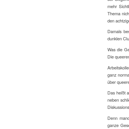
mehr Sicht
Thema nich
den achtzig
Damals bes
dunklen Clu
Was die Ges
Die queeren
Arbeitskoll
ganz normal
über queer
Das heißt a
neben schli
Diskussions
Denn manc
ganze Gese