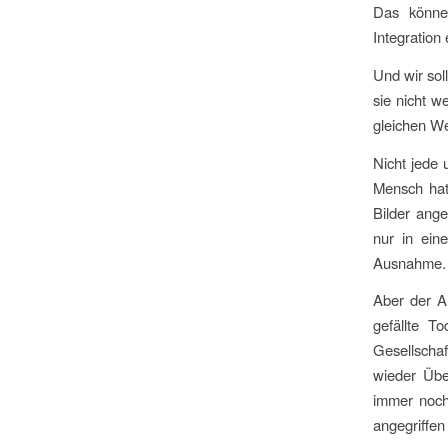
Das können
Integration 
Und wir sol
sie nicht 
gleichen W
Nicht jede 
Mensch hat 
Bilder ange
nur in ein
Ausnahme.
Aber der A
gefällte T
Gesellscha
wieder Übe
immer noch
angegriffen