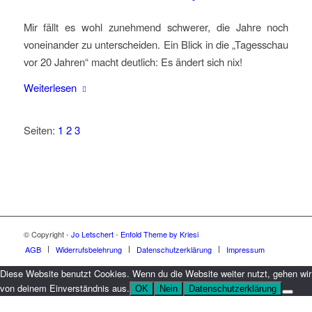
Mir fällt es wohl zunehmend schwerer, die Jahre noch
voneinander zu unterscheiden. Ein Blick in die „Tagesschau
vor 20 Jahren“ macht deutlich: Es ändert sich nix!
Weiterlesen
Seiten:
1
2
3
© Copyright -
Jo Letschert
-
Enfold Theme by Kriesi
AGB
Widerrufsbelehrung
Datenschutzerklärung
Impressum
Diese Website benutzt Cookies. Wenn du die Website weiter nutzt, gehen wir
von deinem Einverständnis aus.
OK
Nein
Datenschutzerklärung