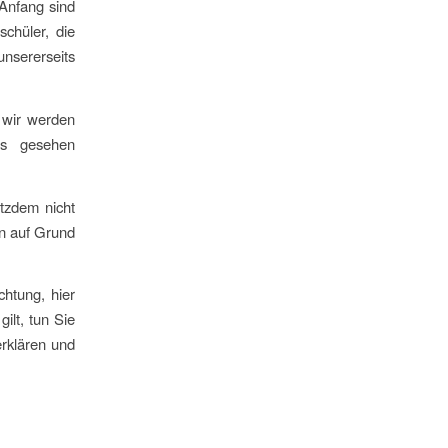
Anfang sind
schüler, die
nsererseits
 wir werden
us gesehen
tzdem nicht
en auf Grund
chtung, hier
ilt, tun Sie
erklären und