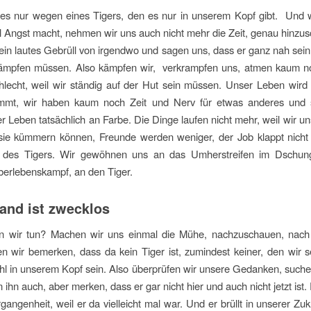
les nur wegen eines Tigers, den es nur in unserem Kopf gibt. Und w
el Angst macht, nehmen wir uns auch nicht mehr die Zeit, genau hinzu
ein lautes Gebrüll von irgendwo und sagen uns, dass er ganz nah sei
kämpfen müssen. Also kämpfen wir, verkrampfen uns, atmen kaum noc
hlecht, weil wir ständig auf der Hut sein müssen. Unser Leben wir
immt, wir haben kaum noch Zeit und Nerv für etwas anderes und
ser Leben tatsächlich an Farbe. Die Dinge laufen nicht mehr, weil wir un
ie kümmern können, Freunde werden weniger, der Job klappt nicht 
des Tigers. Wir gewöhnen uns an das Umherstreifen im Dschun
berlebenskampf, an den Tiger.
and ist zwecklos
 wir tun? Machen wir uns einmal die Mühe, nachzuschauen, nach
n wir bemerken, dass da kein Tiger ist, zumindest keiner, den wir 
hl in unserem Kopf sein. Also überprüfen wir unsere Gedanken, such
 ihn auch, aber merken, dass er gar nicht hier und auch nicht jetzt ist. 
gangenheit, weil er da vielleicht mal war. Und er brüllt in unserer Zuku