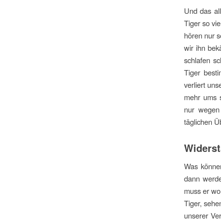
Und das al
Tiger so vi
hören nur s
wir ihn be
schlafen sc
Tiger best
verliert un
mehr ums s
nur wegen 
täglichen Ü
Widerst
Was können
dann werde
muss er wo
Tiger, sehen
unserer Ver