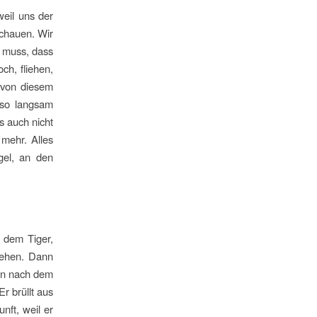
eil uns der
schauen. Wir
n muss, dass
h, fliehen,
d von diesem
 so langsam
s auch nicht
mehr. Alles
gel, an den
 dem Tiger,
sehen. Dann
en nach dem
Er brüllt aus
nft, weil er