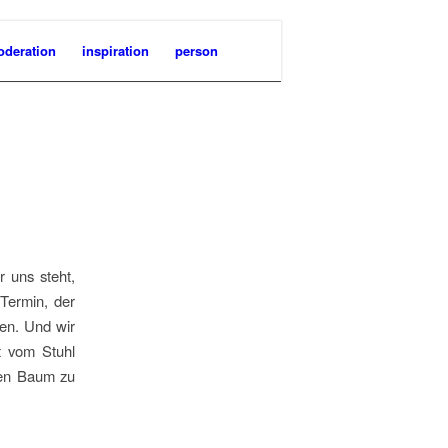
deration
inspiration
person
r uns steht,
Termin, der
nen. Und wir
t vom Stuhl
 den Baum zu