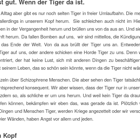
t gut. Wenn der Tiger da ist.
Alltag aber gibt es nur noch selten Tiger in freier Umlaufbahn. Die m
allerdings in unserem Kopf herum. Sie schleichen auch nicht im Hie
hen in der Vergangenheit herum und brüllen uns von da aus an. Und si
nft herum. Da fallen Bomben auf uns, wir sind mittellos, die Kündigun
, das Ende der Welt. Von da aus brüllt der Tiger uns an. Entweder
Tiger auf uns, oder andere schicken eine Horde Tiger zu uns. Denn 
ntriert, der hat keine Lust, sich mit anderen Dingen zu beschäftigen,
t seinem Leben, das so schön sein könnte, wenn da die Tiger nicht wä
eln über Schizophrene Menschen. Die aber sehen den Tiger tatsächl
ntsprechend konsequent. Wir aber wissen, dass der Tiger nur in unser
tzdem so, als schliche er um uns herum. Und weil kein Tiger da drau
fen können, bekämpfen wir eben das, was gerade da ist. Plötzlich
Dingen und Menschen Tiger, werden Kriege angezettelt oder wir vers
vier Wänden, haben Angst vor allem und jeden.
m Kopf