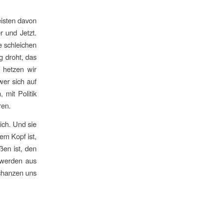
eisten davon
r und Jetzt.
e schleichen
g droht, das
 hetzen wir
wer sich auf
 mit Politik
ren.
ich. Und sie
em Kopf ist,
ßen ist, den
 werden aus
chanzen uns