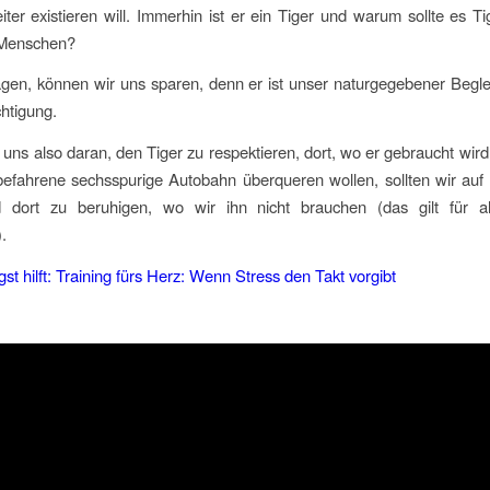
ter existieren will. Immerhin ist er ein Tiger und warum sollte es T
 Menschen?
agen, können wir uns sparen, denn er ist unser naturgegebener Begle
htigung.
uns also daran, den Tiger zu respektieren, dort, wo er gebraucht wird 
lbefahrene sechsspurige Autobahn überqueren wollen, sollten wir auf
 dort zu beruhigen, wo wir ihn nicht brauchen (das gilt für a
.
st hilft: Training fürs Herz: Wenn Stress den Takt vorgibt