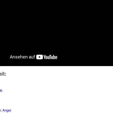
it:
ok
:
Angst